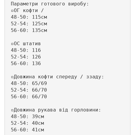
 Параметри готового виробу:

 ▫️ОГ кофти /

 48-50: 115см

 52-54: 125см

 56-60: 135см

 ▫️ОС штатив

 48-50: 116

 52-54: 126

 56-60: 136

 ▫️Довжина кофти спереду / ззаду:

 48-50: 65/69

 52-54: 66/70

 56-60: 66/70

 ▫️Довжина рукава від горловини:

 48-50: 39см

 52-54: 40см

 56-60: 41см
