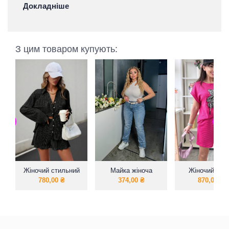
Докладніше
З цим товаром купують:
Жіночий стильний
Майка жіноча
Жіночий літн
костюм сорочка та
рубчик
«Ведмедик»фу
780,00
₴
374,00
₴
870,00
₴
шорти
+ шорти з
трикотажу
вафелька)