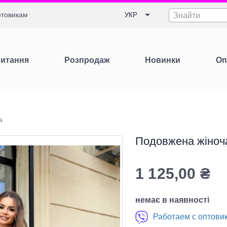
товикам
УКР
Знайти
Питання
Розпродаж
Новинки
Оп
а
Подовжена жіноча
1 125,00
₴
немає в наявності
Работаем с оптови