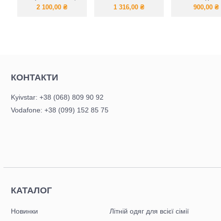
об'ємного штучного
костюм із велюру
блискавці, пр
2 100,00
₴
1 316,00
₴
900,00
₴
хутра доповнить
люкс
крою з карма
твої стильні
образи.
КОНТАКТИ
Kyivstar: +38 (068) 809 90 92
Vodafone: +38 (099) 152 85 75
КАТАЛОГ
Новинки
Літній одяг для всієї сімії