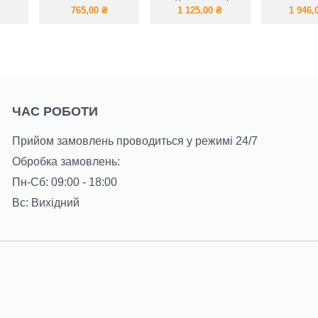
ямого
бомбер
жіноча
тепле п
765,00
₴
1 125,00
₴
1 946,
нами
ЧАС РОБОТИ
Прийом замовлень проводиться у режимі 24/7
Обробка замовлень:
Пн-Сб: 09:00 - 18:00
Вс: Вихідний