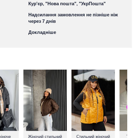
Кур'єр, "Нова пошта", "УкрПошта"
Надсилання замовлення не пізніше ніж
через 7 днів
Докладніше
жіноче
Жіночий стильний
Стильний жіночий
Тепла