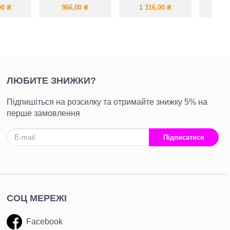
альто
бомбер
костюм із велюру
шуба із
00
₴
966,00
₴
1 316,00
₴
2 3
люкс
на п
ЛЮБИТЕ ЗНИЖКИ?
Підпишіться на розсилку та отримайте знижку 5% на
перше замовлення
Підписатися
СОЦ МЕРЕЖІ
Facebook