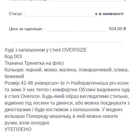
є в наявності
Статус :
Ціна за одиницю :
504,00
₴
Худі з капюшоном у стилі OVERSIZE
Код 003
Тканина Тринитка на флісі
Кольори: чорний, мокко, малина, помаранчевий, олива,
бежевий
Розмір 42-46 універсал< br /> Найпрактичніша річ осені
та зими У них тепло і комфортно Об'ємні видовжені худі
в стилі Oversize. Будь-який образ виглядатиме стильно,
відмінно під лосини та джинси, або можна поєднувати з
джоггерами і буде костюмом з капюшоном. У модних
кольорах Попереду кишеньку, в якій можна ховати
ручки, коли холодно
УТЕПЛЕНО