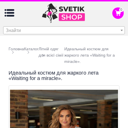
0
Знайти
Головна
Каталог
Літній одяг
Идеальный костюм для
для всієї сімії
жаркого лета «Waiting for a
miracle».
Идеальный костюм для жаркого лета
«Waiting for a miracle».