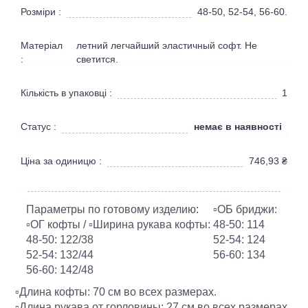
Розміри :
48-50, 52-54, 56-60.
Матеріал
летний легчайший эластичный софт. Не
:
светится.
Кількість в упаковці :
1
немає в наявності
Статус :
Ціна за одиницю :
746,93
₴
Параметры по готовому изделию:
▫️ОБ бриджи:
▫️ОГ кофты / ▫️Ширина рукава кофты:
48-50: 114
48-50: 122/38
52-54: 124
52-54: 132/44
56-60: 134
56-60: 142/48
▫️Длина кофты: 70 см во всех размерах.
▫️Длина рукава от горловины: 27 см во всех размерах.