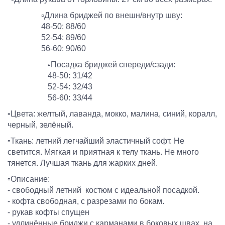
▫️Длина бриджей по внешн/внутр шву:
48-50: 88/60
52-54: 89/60
56-60: 90/60
▫️Посадка бриджей спереди/сзади:
48-50: 31/42
52-54: 32/43
56-60: 33/44
▫️Цвета: желтый, лаванда, мокко, малина, синий, коралл,
черный, зелёный.
▫️Ткань: летний легчайший эластичный софт. Не
светится. Мягкая и приятная к телу ткань. Не много
тянется. Лучшая ткань для жарких дней.
▫️Описание:
- свободный летний костюм с идеальной посадкой.
- кофта свободная, с разрезами по бокам.
- рукав кофты спущен
- удлинённые бриджи с карманами в боковых швах, на