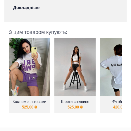
Докладніше
З цим товаром купують:
Костюм з літерами
Шорти-спідниця
Футболка
шорти з футболкою
Boyfriend’s un
525,00
₴
525,00
₴
420,00
₴