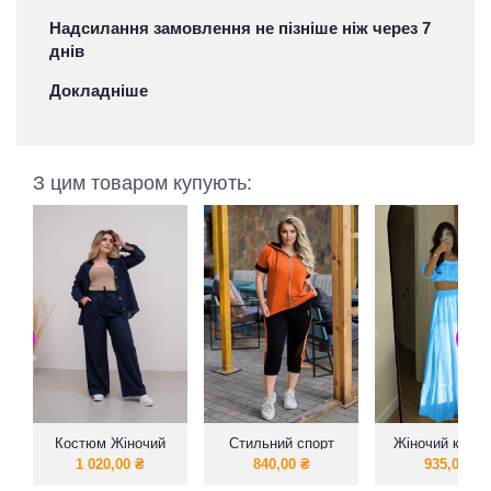
Надсилання замовлення не пізніше ніж через 7
днів
Докладніше
З цим товаром купують:
Костюм Жіночий
Стильний спорт
Жіночий костю
двійка з льону
костюм кофта на
блуза + спідн
1 020,00
₴
840,00
₴
935,00
₴
блискавці
максі