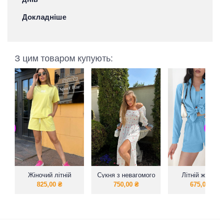
Докладніше
З цим товаром купують:
Жіночий літній
Сукня з невагомого
Літній жіноч
костюм вільного
бавовняного
костюм трій
825,00
₴
750,00
₴
675,00
₴
крою
мусліну
майка з шортам
сорочкою