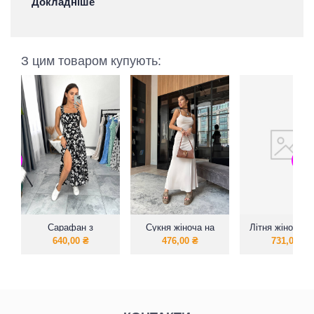
Докладніше
З цим товаром купують:
Сарафан з
Сукня жіноча на
Літня жіноча с
широкою резинкою
брітелях
лаконічний фа
640,00
₴
476,00
₴
731,00
₴
натуральна тка