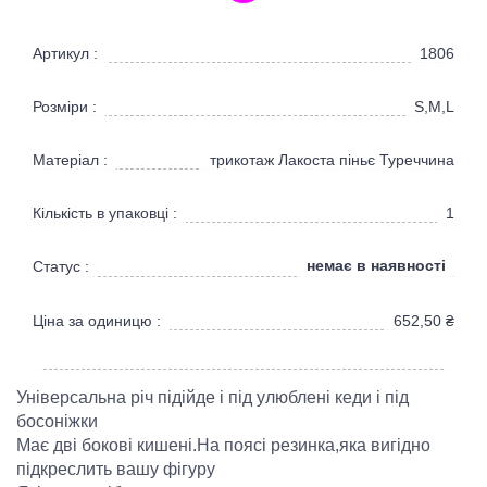
Артикул :
1806
Розміри :
S,M,L
Матеріал :
трикотаж Лакоста піньє Туреччина
Кількість в упаковці :
1
немає в наявності
Статус :
Ціна за одиницю :
652,50
₴
Універсальна річ підійде і під улюблені кеди і під
босоніжки
Має дві бокові кишені.На поясі резинка,яка вигідно
підкреслить вашу фігуру