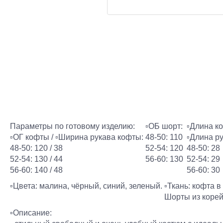
Параметры по готовому изделию:
▫️ОБ шорт:
▫️Длина к
▫️ОГ кофты / ▫️Ширина рукава кофты:
48-50: 110
▫️Длина р
48-50: 120 / 38
52-54: 120
48-50: 28
52-54: 130 / 44
56-60: 130
52-54: 29
56-60: 140 / 48
56-60: 30
▫️Цвета: малина, чёрный, синий, зеленый.
▫️Ткань: кофта 
Шорты из корей
▫️Описание: