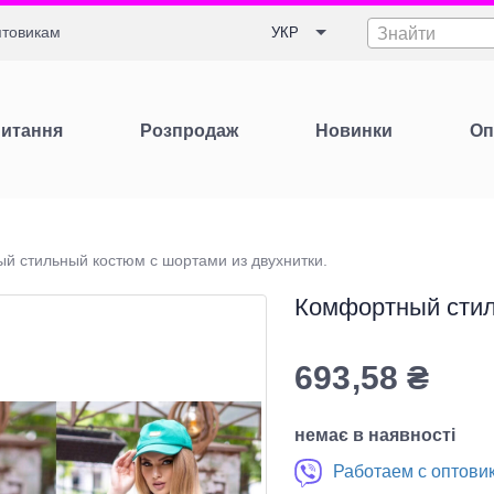
товикам
УКР
Знайти
Питання
Розпродаж
Новинки
Оп
й стильный костюм с шортами из двухнитки.
Комфортный стил
693,58
₴
немає в наявності
Работаем с оптови