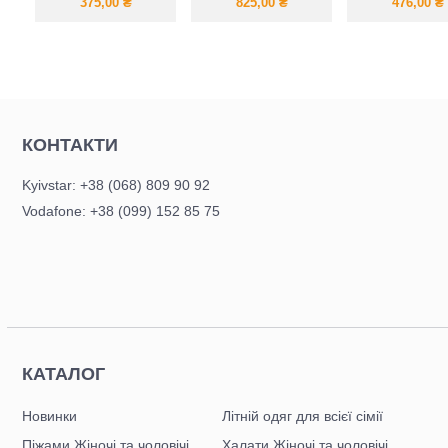
стильний жатка
брітелях
375,00
₴
825,00
₴
476,00
₴
КОНТАКТИ
Kyivstar: +38 (068) 809 90 92
Vodafone: +38 (099) 152 85 75
КАТАЛОГ
Новинки
Літній одяг для всієї сімії
Піжами Жіночі та чоловічі
Халати Жіночі та чоловічі