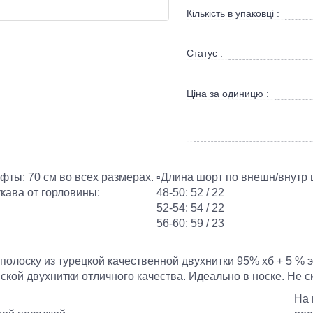
Кількість в упаковці :
Статус :
Ціна за одиницю :
офты: 70 см во всех размерах.
▫️Длина шорт по внешн/внутр
укава от горловины:
48-50: 52 / 22
52-54: 54 / 22
56-60: 59 / 23
в полоску из турецкой качественной двухнитки 95% хб + 5 % 
ской двухнитки отличного качества. Идеально в носке. Не 
На 