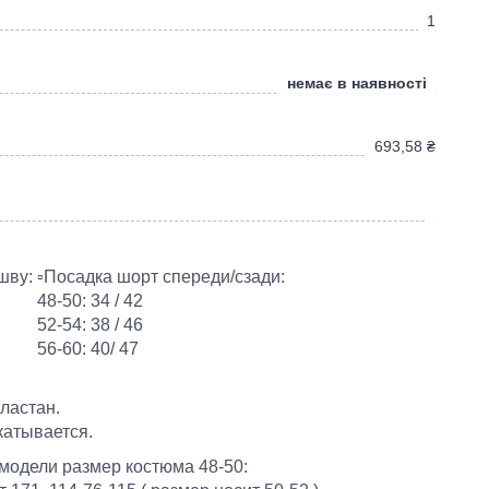
1
немає в наявності
693,58
₴
 шву:
▫️Посадка шорт спереди/сзади:
48-50: 34 / 42
52-54: 38 / 46
56-60: 40/ 47
эластан.
скатывается.
модели размер костюма 48-50: