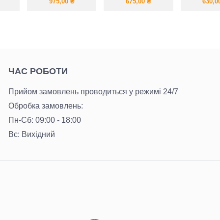
з невагомої тканини
великим розрізом
костю
975,00
₴
675,00
₴
630,0
натура
ткан
ЧАС РОБОТИ
Прийом замовлень проводиться у режимі 24/7
Обробка замовлень:
Пн-Сб: 09:00 - 18:00
Вс: Вихідний