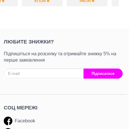
м з
сукня та сорочка
сарафан для
ро
0
₴
675,00
₴
540,00
₴
84
льної
різноманітних
вело
ини
образів
фу
ЛЮБИТЕ ЗНИЖКИ?
Підпишіться на розсилку та отримайте знижку 5% на
перше замовлення
Підписатися
СОЦ МЕРЕЖІ
Facebook