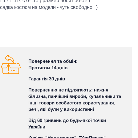
т 171, 114-76-115 ( размер носит 50-52 )
осадка костюм на модели - чуть свободно )
Повернення та обмін:
Протягом 14 днів
Гарантія 30 днів
Поверненню не підлягають: нижня
білизна, панчішні вироби, купальники та
інші товари особистого користування,
речі, які були у використанні
Від 60 гривень до будь-якої точки
України
Кур'єр, "Нова пошта", "УкрПошта"