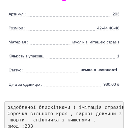
Артикул :
203
Розміри :
42-44 46-48
Матеріал :
муслін з імітацією стразів
Кількість в упаковці :
1
немає в наявності
Статус :
Ціна за одиницю :
980,00
₴
оздобленої блискітками ( імітація стразів) 
Сорочка вільного крою , гарної довжини з о
 шорти - спідничка з кишенями . 

◽️мод :203
