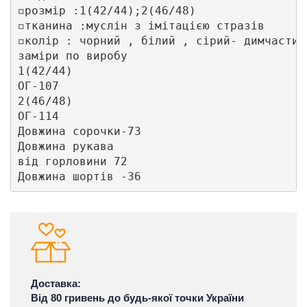
◽️розмір :1(42/44);2(46/48)

◽️тканина :муслін з імітацією стразів 

◽️колір : чорний , білий , сірий- димчастий 
заміри по виробу 

1(42/44)

ОГ-107 

2(46/48)

ОГ-114

Довжина сорочки-73

Довжина рукава 

від горловини 72

Довжина шортів -36
Доставка:
Від 80 гривень до будь-якої точки України