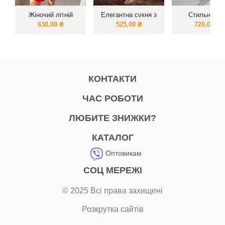
Жіночий літній
Елегантна сукня з
Стильний т
костюм спідниця з
розрізом на ножці
зручний костю
630,00
₴
525,00
₴
720,00
₴
блузою
та відкритою
тканини муслі
спиною
тренд 2024 р
КОНТАКТИ
ЧАС РОБОТИ
ЛЮБИТЕ ЗНИЖКИ?
КАТАЛОГ
Оптовикам
СОЦ МЕРЕЖІ
© 2025 Всі права захищені
Розкрутка сайтів