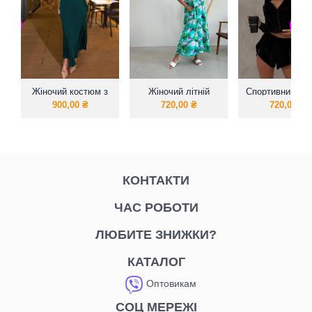
Жіночий костюм з
Жіночий літній
Спортивний ко
спідницею шовк
сарафан на
Зіп Худі + шорт
900,00
₴
720,00
₴
720,00
₴
брителях
високій посад
КОНТАКТИ
ЧАС РОБОТИ
ЛЮБИТЕ ЗНИЖКИ?
КАТАЛОГ
Оптовикам
СОЦ МЕРЕЖІ