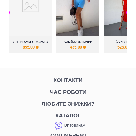
Літня сукня максі з
Комбез жіночий
Сукня, яка
натуральної
виглядає н
855,00
₴
435,00
₴
525,00
₴
тканини муслін
мільйон
КОНТАКТИ
ЧАС РОБОТИ
ЛЮБИТЕ ЗНИЖКИ?
КАТАЛОГ
Оптовикам
СОЦ МЕРЕЖІ