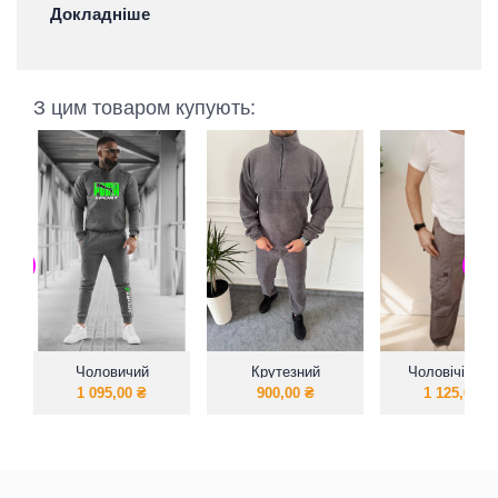
Докладніше
З цим товаром купують:
Чоловичий
Крутезний
Чоловічі шта
спортивний костюм
чоловічий флісовий
Карго-джоге
1 095,00
₴
900,00
₴
1 125,00
₴
костюм!Зручний та
теплий.