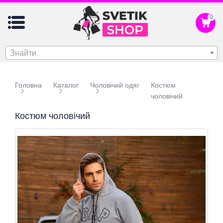
0
Знайти
Головна
Каталог
Чоловічий одяг
Костюм
чоловічий
Костюм чоловічий