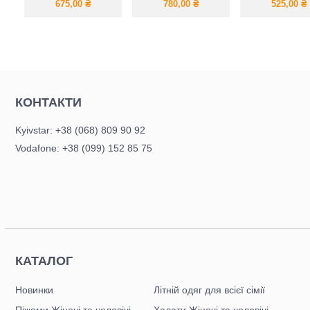
(футболка + шорти)
капюшоно
675,00
₴
780,00
₴
525,00
₴
КОНТАКТИ
Kyivstar: +38 (068) 809 90 92
Vodafone: +38 (099) 152 85 75
КАТАЛОГ
Новинки
Літній одяг для всієї сімії