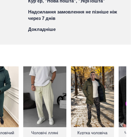
Кур'єр, "Нова пошта", "УкрПошта"
Надсилання замовлення не пізніше ніж
через 7 днів
Докладніше
ловічий
Чоловічі лляні
Куртка чоловіча
Чолов