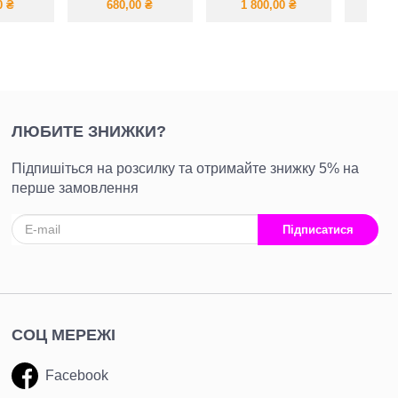
а,
штани
подовжена тепла
двосто
0
₴
680,00
₴
1 800,00
₴
75
огери
т
ЛЮБИТЕ ЗНИЖКИ?
Підпишіться на розсилку та отримайте знижку 5% на
перше замовлення
Підписатися
СОЦ МЕРЕЖІ
Facebook