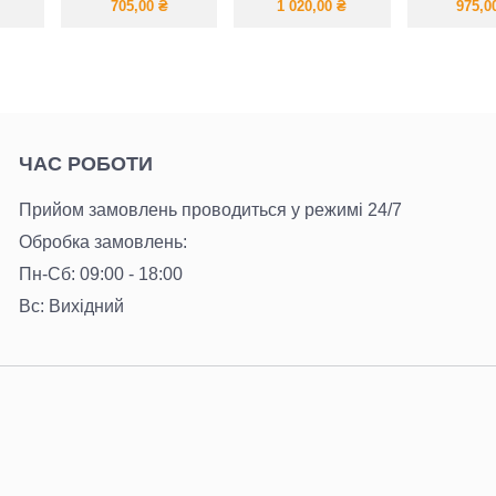
м
із натуральної
двійк
705,00
₴
1 020,00
₴
975,0
дихаючої тканин
худі+дж
ЧАС РОБОТИ
Прийом замовлень проводиться у режимі 24/7
Обробка замовлень:
Пн-Сб: 09:00 - 18:00
Вс: Вихідний