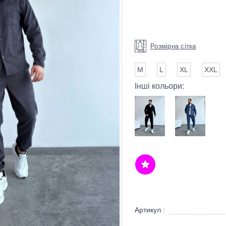
Розмірна сітка
М
L
XL
XXL
Інші кольори:
Артикул :