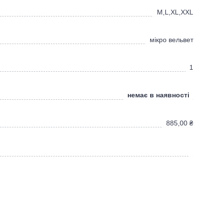
M,L,XL,XXL
мікро вельвет
1
немає в наявності
885,00
₴