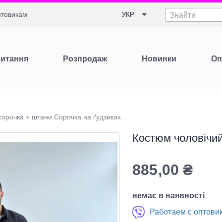
товикам
УКР
Знайти
Питання
Розпродаж
Новинки
Оп
сорочка + штани Сорочка на ґудзиках
Костюм чоловічий
885,00
₴
немає в наявності
Работаем с оптови