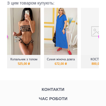
З цим товаром купують:
Купальник з топом
Сукня жіноча довга
КОСТЮМ
з капюшоном
РУБАШКА
525,00
₴
672,00
₴
800,00
₴
ОВЕРСАЙЗ 
ШОРТЫ
КОНТАКТИ
ЧАС РОБОТИ