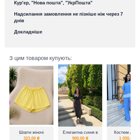
Кур'єр, "Нова пошта", "УкрПошта"
Надсилання замовлення не пізніше ніж через 7
днів
Докладніше
З цим товаром купують:
Шорти жіночі
Елегантна сукня в
Костюм літній
довжині максі
жатого льон
323,00
₴
900,00
₴
1 050,00
₴