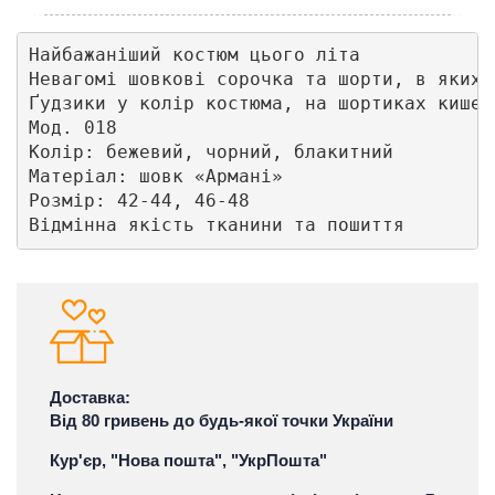
Найбажаніший костюм цього літа

Невагомі шовкові сорочка та шорти, в яких 
Ґудзики у колір костюма, на шортиках кишені
Мод. 018

Колір: бежевий, чорний, блакитний

Матеріал: шовк «Армані»

Розмір: 42-44, 46-48

Відмінна якість тканини та пошиття
Доставка:
Від 80 гривень до будь-якої точки України
Кур'єр, "Нова пошта", "УкрПошта"