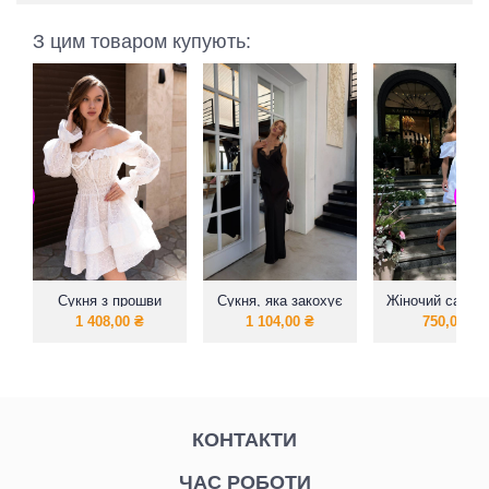
З цим товаром купують:
Сукня з прошви
Сукня, яка закохує
Жіночий сараф
та захоплює
спущеники
1 408,00
₴
1 104,00
₴
750,00
₴
рукавами
КОНТАКТИ
ЧАС РОБОТИ