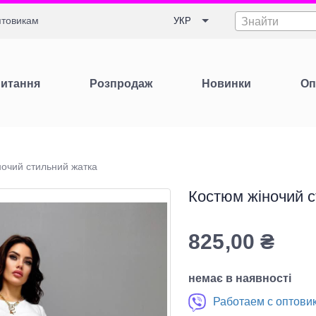
товикам
УКР
Знайти
Питання
Розпродаж
Новинки
Оп
ночий стильний жатка
Костюм жіночий с
825,00
₴
немає в наявності
Работаем с оптови