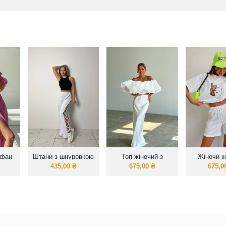
афан
Штани з шнуровкою
Топ жіночий з
Жіночи 
обьемними
футбол
435,00
₴
675,00
₴
675,0
рукавами
шорт