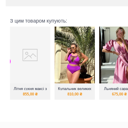
З цим товаром купують:
Літня сукня максі з
Купальник великих
Льняний сар
натуральної
розмірів
на запах
855,00
₴
810,00
₴
675,00
₴
тканини муслін