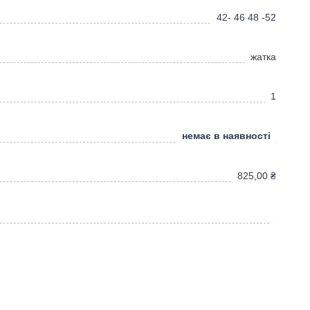
42- 46 48 -52
жатка
1
немає в наявності
825,00
₴