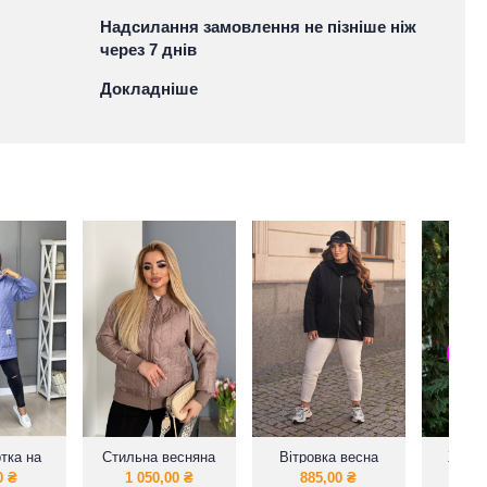
Надсилання замовлення не пізніше ніж
через 7 днів
Докладніше
тка на
Стильна весняна
Вітровка весна
Жіноч
 прямого
куртка-бомбер
2024
велики
0
₴
1 050,00
₴
885,00
₴
92