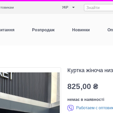
товикам
УКР
Знайти
Питання
Розпродаж
Новинки
Оп
Куртка жіноча низ
825,00
₴
немає в наявності
Работаем с оптови