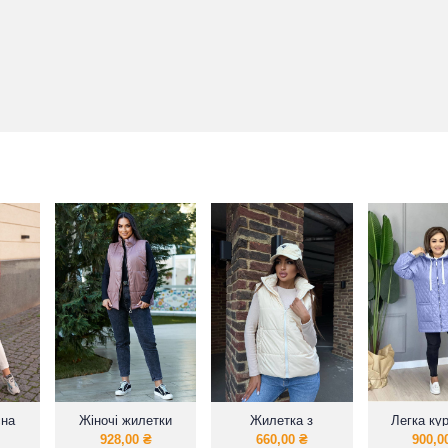
сна
Жіночі жилетки
Жилетка з
Легка кур
великих розмірів
капюшоном!
блискавці,
928,00
₴
660,00
₴
900,0