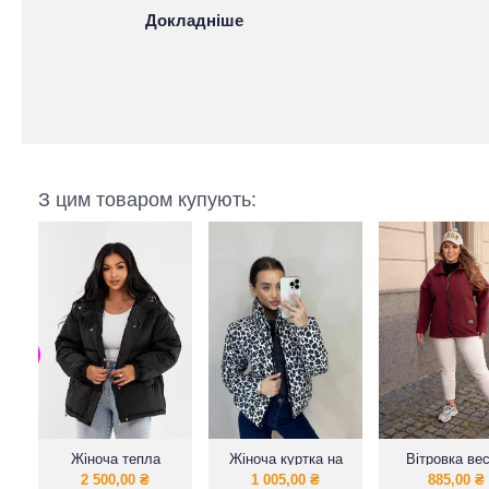
Докладніше
З цим товаром купують:
Жіноча тепла
Жіноча куртка на
Вітровка ве
зимова куртка
осінь
2024
2 500,00
₴
1 005,00
₴
885,00
₴