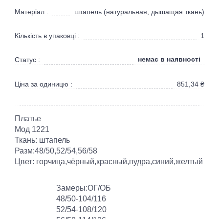
Матеріал :
штапель (натуральная, дышащая ткань)
Кількість в упаковці :
1
немає в наявності
Статус :
Ціна за одиницю :
851,34
₴
Платье
Мод 1221
Ткань: штапель
Разм:48/50,52/54,56/58
Цвет: горчица,чёрный,красный,пудра,синий,желтый
Замеры:ОГ/ОБ
48/50-104/116
52/54-108/120