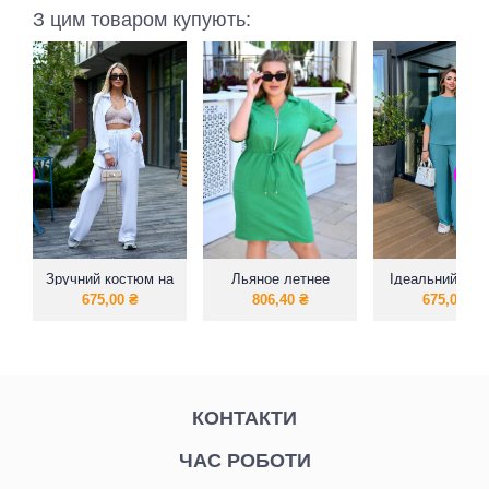
З цим товаром купують:
Зручний костюм на
Льяное летнее
Ідеальний віл
будь яку подію
платье 50 размер
костюм
675,00
₴
806,40
₴
675,00
₴
КОНТАКТИ
ЧАС РОБОТИ