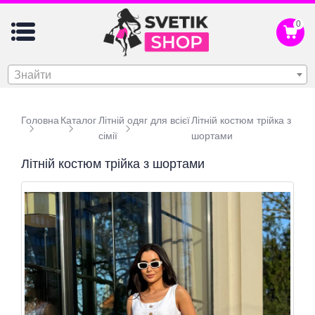
0
Знайти
Головна
Каталог
Літній одяг для всієї
Літній костюм трійка з
сімії
шортами
Літній костюм трійка з шортами