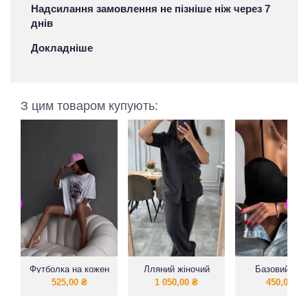
Надсилання замовлення не пізніше ніж через 7
днів
Докладніше
З цим товаром купують:
Футболка на кожен
Лляний жіночий
Базовий топ
день
костюм в смужку
чашками
525,00
₴
1 050,00
₴
450,00
₴