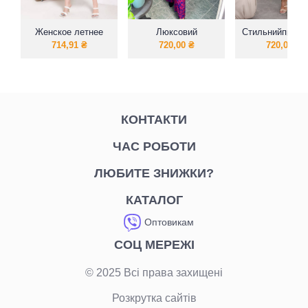
Женское летнее
Люксовий
Стильнийпракт
Платье
костюмчик двійка з
жіночий комбе
714,91
₴
720,00
₴
720,00
₴
ексклюзивним
принтом
КОНТАКТИ
ЧАС РОБОТИ
ЛЮБИТЕ ЗНИЖКИ?
КАТАЛОГ
Оптовикам
СОЦ МЕРЕЖІ
© 2025 Всі права захищені
Розкрутка сайтів