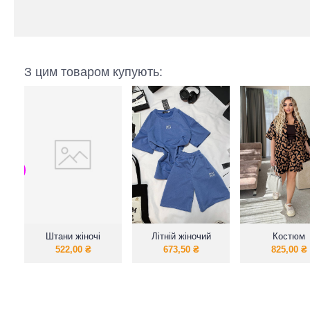
З цим товаром купують:
Штани жіночі
Літній жіночий
Костюм
палаццо на кожен
костюм шорти з
жіночий“Миле
522,00
₴
673,50
₴
825,00
₴
день
футболкою
+ шорти