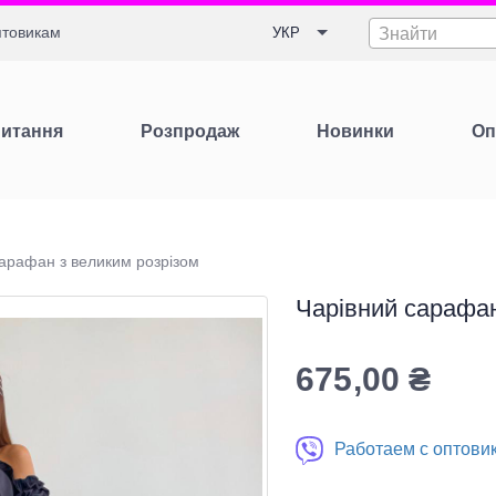
товикам
УКР
Знайти
Питання
Розпродаж
Новинки
Оп
арафан з великим розрізом
Чарівний сарафан
675,00
₴
Работаем с оптови