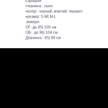
сарафан
▪️тканина : льон
▪️колір: чорний, жовтий, теракот
▪️розмір: S-M| M-L
виміри:
ОГ: до 95| 100 см
ОБ: до 96| 104 см
Довжина : 85| 88 см