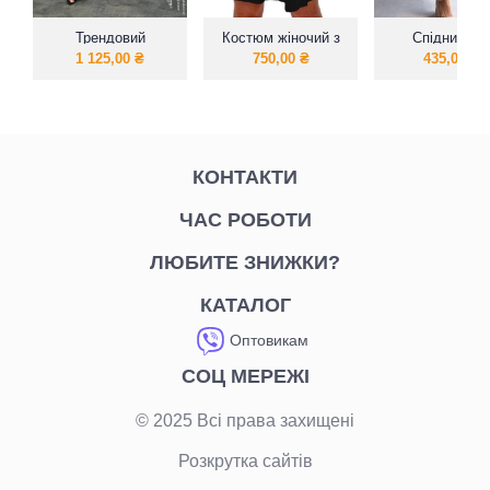
Трендовий
Костюм жіночий з
Спідничка 
костюмчик із
еластичного
розрізом
1 125,00
₴
750,00
₴
435,00
₴
натуральної
трикотажу.
тканини
КОНТАКТИ
ЧАС РОБОТИ
ЛЮБИТЕ ЗНИЖКИ?
КАТАЛОГ
Оптовикам
СОЦ МЕРЕЖІ
© 2025 Всі права захищені
Розкрутка сайтів