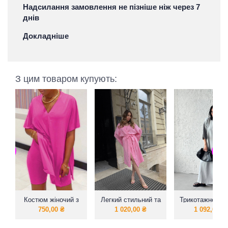
Надсилання замовлення не пізніше ніж через 7
днів
Докладніше
З цим товаром купують:
Костюм жіночий з
Легкий стильний та
Трикотажне пла
еластичного
комфортний
футболка
750,00
₴
1 020,00
₴
1 092,00
₴
трикотажу.
жіночий комплект