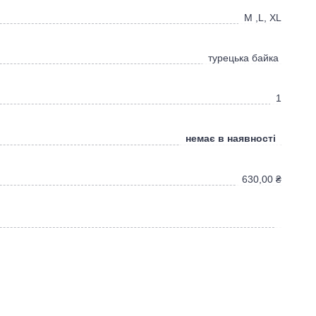
M ,L, XL
турецька байка
1
немає в наявності
630,00
₴