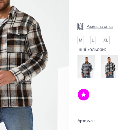
Розмірна сітка
М
L
XL
Інші кольори:
Артикул :