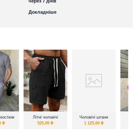
через 7 днів
Докладніше
 костюм
Літні чоловічі
Чоловічі штани
Чо
шорти з
Карго-джогери
спорти
0
₴
525,00
₴
1 125,00
₴
1 6
натуральної
тканини