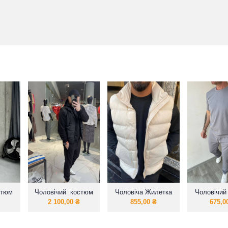
стюм
Чоловічий костюм
Чоловіча Жилетка
Чоловічий
D»
3-ка
2 100,00
₴
855,00
₴
675,0
ного
(жилет+кофта+штани)