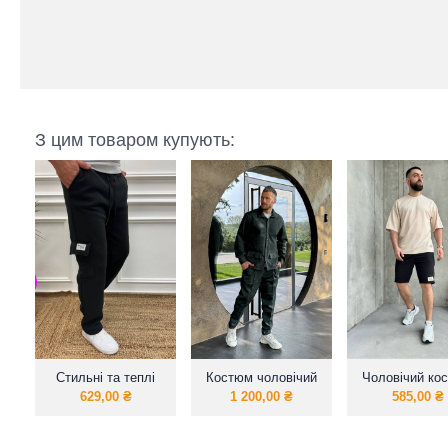
З цим товаром купують:
Стильні та теплі
Костюм чоловічий
Чоловічий ко
чоловічі штани
(сорочка + штани)
«DESIGNE
629,00
₴
1 200,00
₴
585,00
₴
футболка віль
кроя