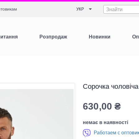
товикам
УКР
Знайти
Питання
Розпродаж
Новинки
Оп
Сорочка чоловіча
630,00
₴
немає в наявності
Работаем с оптови