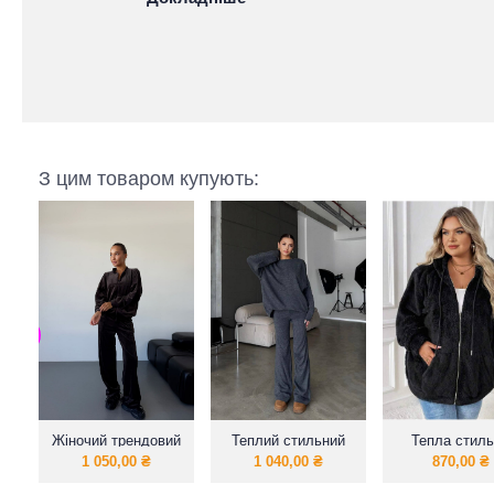
З цим товаром купують:
Жіночий трендовий
Теплий стильний
Тепла стил
велюровий костюм
жіночий костюм з
кофта у сти
1 050,00
₴
1 040,00
₴
870,00
₴
ангори
ОВЕРСАЙЗ 