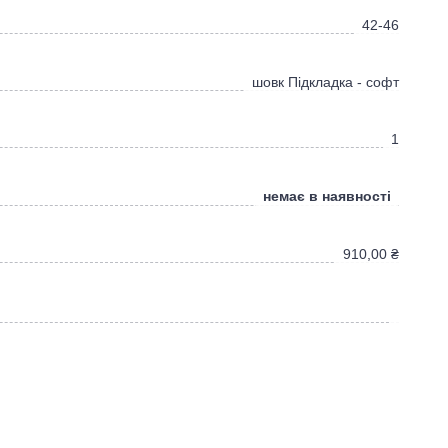
42-46
шовк Підкладка - софт
1
немає в наявності
910,00
₴