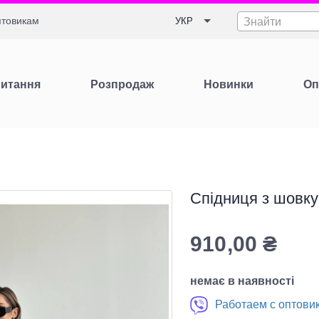
товикам
УКР
Знайти
Питання
Розпродаж
Новинки
Оп
Спідниця з шовку
910,00
₴
немає в наявності
Работаем с оптови