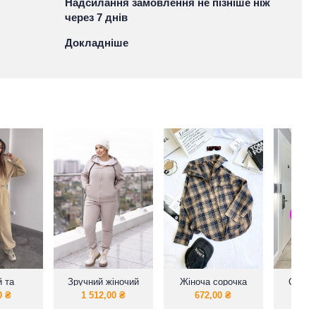
Надсилання замовлення не пізніше ніж
через 7 днів
Докладніше
й та
Зручний жіночий
Жіноча сорочка
Спідн
костюм з
теплий спортивний
фланель
в
0
₴
1 512,00
₴
672,00
₴
54
о флісу
костюм із якісної