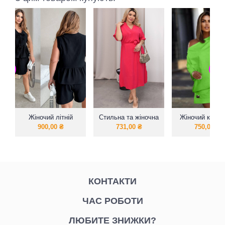
Жіночий літній
Стильна та жіночна
Жіночий костю
костюм ( Жилет на
сукня
яскравих коль
900,00
₴
731,00
₴
750,00
₴
завязках +
спідниця-шорти)
КОНТАКТИ
ЧАС РОБОТИ
ЛЮБИТЕ ЗНИЖКИ?