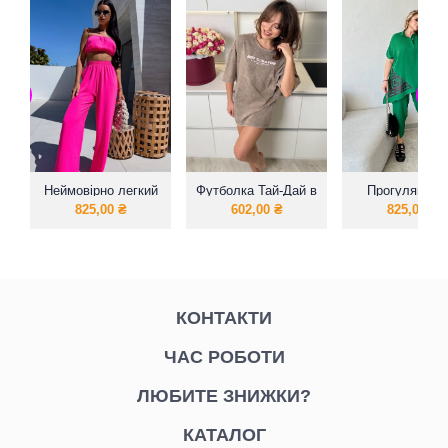
Неймовірно легкий
Футболка Тай-Дай в
Прогулянков
костюм
стилі оверсайз
літній костю
825,00
₴
602,00
₴
825,00
₴
великих розмі
КОНТАКТИ
ЧАС РОБОТИ
ЛЮБИТЕ ЗНИЖКИ?
КАТАЛОГ