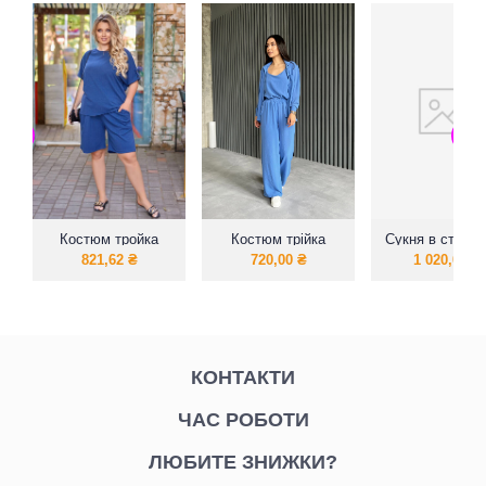
Костюм тройка
Костюм трійка
Сукня в стилі 
(футболка+шорты+лосины)
майка рубашка
821,62
₴
720,00
₴
1 020,00
₴
штани
КОНТАКТИ
ЧАС РОБОТИ
ЛЮБИТЕ ЗНИЖКИ?