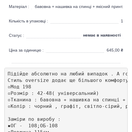
Матеріал :
бавовна + нашивка на спинці + якісний принт.
Кількість в упаковці :
1
немає в наявності
Статус :
Ціна за одиницю :
645,00
₴
Підійде абсолютно на любий випадок . А гол
Стиль oversize додає ще більшого комфорту 
▫️Мод 198

▫️Розмір : 42-48( універсальний)

▫️Тканина : бавовна + нашивка на спинці + я
▫️Колір : чорний , графіт, світло-сірий, ро
Заміри по виробу :

▪️ОГ -  108;ОБ-108
