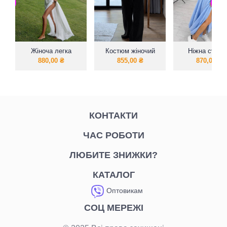
Жіноча легка
Костюм жіночий
Ніжна сукня
шифонова сукня
літній (топ+штани)
яскравих коль
880,00
₴
855,00
₴
870,00
₴
КОНТАКТИ
ЧАС РОБОТИ
ЛЮБИТЕ ЗНИЖКИ?
КАТАЛОГ
Оптовикам
СОЦ МЕРЕЖІ