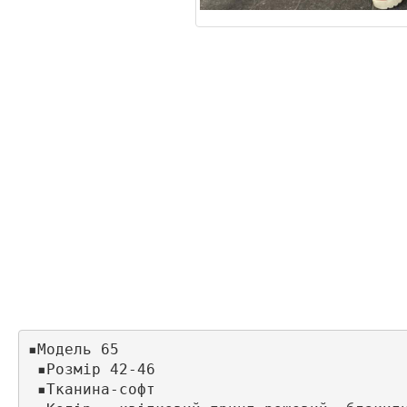
▪️Модель 65

 ▪️Розмір 42-46

 ▪️Тканина-софт
