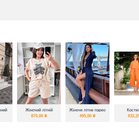
чний
Жіночий літній
Жіноче літне парео
Костю
очкою
«Ведмедик»футболка
для пляжу
кюлот
870,00
₴
495,00
₴
832,2
+ шорти з
трикотажу
вафелька)