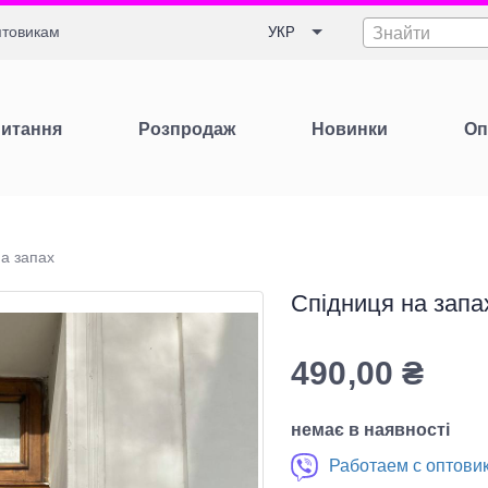
товикам
УКР
Знайти
Питання
Розпродаж
Новинки
Оп
а запах
Спідниця на запа
490,00
₴
немає в наявності
Работаем с оптови