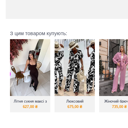
З цим товаром купують:
Літня сукня максі з
Люксовий
Жіночий брю
завязками
костюмчик двійка з
костюм з сор
627,00
₴
675,00
₴
735,00
₴
ексклюзивним
жатка
принтом