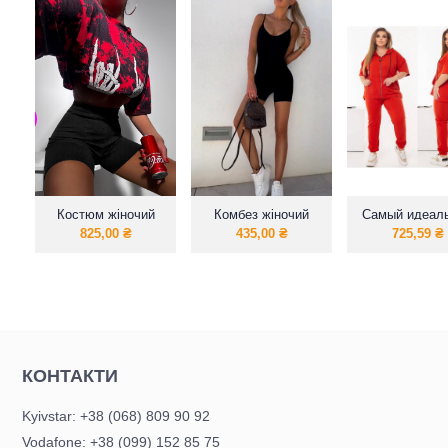
Костюм жіночий
Комбез жіночий
Самый идеал
(Топ + Шорти Tie
свободны
825,00
₴
435,00
₴
725,59
₴
dye)
спортивный к
из двухнитки
змейкой «Кенг
КОНТАКТИ
Kyivstar: +38 (068) 809 90 92
Vodafone: +38 (099) 152 85 75