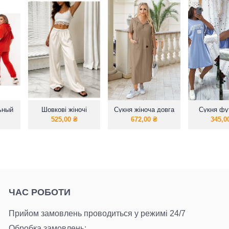
ьный
Шовкові жіночі
Сукня жіноча довга
Сукня фу
й
штани
з капюшоном
оверс
525,00
₴
672,00
₴
345,0
остюм
 со
уру».
ЧАС РОБОТИ
Прийом замовлень проводиться у режимі 24/7
Обробка замовлень: