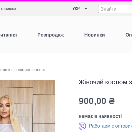
товикам
УКР
Знайти
Питання
Розпродаж
Новинки
Оп
остюм з спідницею шовк
Жіночий костюм 
900,00
₴
немає в наявності
Работаем с оптови