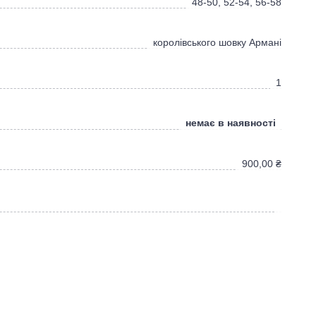
48-50, 52-54, 56-58
королівського шовку Армані
1
немає в наявності
900,00
₴