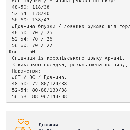
 ▫️ОГ блузки / ▫️Ширина рукава по низу:

 48-50: 118/38

 52-54: 128/40

 56-60: 138/42

 ▫️Довжина блузки / довжина рукава від горл
 48-50: 70 / 25 

 52-54: 70 / 26 

 56-60: 70 / 27 

Код.  160

 Спідниця із королівського шовку Армані. 

 З виксокою посадка, розкльошена по низу, 
 Параметри:

 ▫️ОТ / ОС / Довжина:

 48-50: 72-80/120/88

 52-54: 80-88/130/88

 56-58: 88-96/140/88
Доставка: