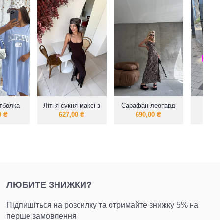
тболка
Літня сукня максі з
Сарафан леопард
Сук
айз
завязками
зак
0
₴
627,00
₴
690,00
₴
84
ЛЮБИТЕ ЗНИЖКИ?
Підпишіться на розсилку та отримайте знижку 5% на
перше замовлення