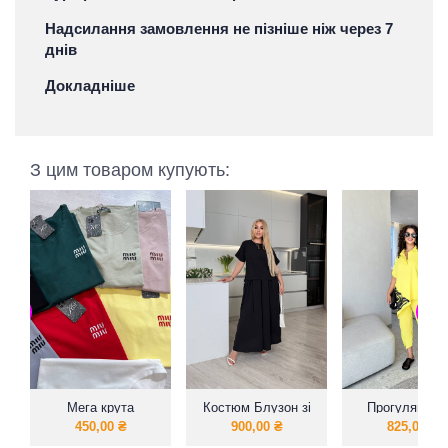
Надсилання замовлення не пізніше ніж через 7
днів
Докладніше
З цим товаром купують:
Мега крута
Костюм Блузон зі
Прогулянков
футболочка з
спідницею-брюки
літній костю
450,00
₴
900,00
₴
825,00
₴
вишивкою
модний тренд
великих розмі