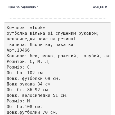
Ціна за одиницю :
450,00
₴
Комплект «look»

футболка вільна зі спущеним рукавом;

велосипедки пояс на резинці

Тканина: Двонитка, накатка

Арт.10466

Кольори: беж, моко, рожевий, голубий, лава
Розміри: С, М, Л,

Розмір: С.

Об. Гр. 102 см

Довж. футболки 69 см. 

Довж рукава 34 см

Об. Ст. 86-92 см.

Довж. велосипедки 51 см.

Розмір: М. 

Об. Гр.108 см.

Довж.футболки 70 см.
