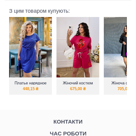
З цим товаром купують:
Платье нарядное
Жіночий костюм
Жіноча сукня
Мак ( футболка +
обьемними
448,15
₴
675,00
₴
705,00
₴
шорти)
рукавами
КОНТАКТИ
ЧАС РОБОТИ