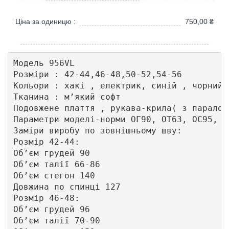
Ціна за одиницю :
750,00
₴
Модель 956VL

Розміри : 42-44,46-48,50-52,54-56

Кольори : хакі , електрик, синій , чорний 
Тканина : мʼякий софт 

Подовжене плаття , рукава-крила( з паралон
Параметри моделі-норми ОГ90, ОТ63, ОС95, з
Заміри виробу по зовнішньому шву: 

Розмір 42-44: 

Обʼєм грудей 90

Обʼєм талії 66-86

Обʼєм стегон 140

Довжина по спинці 127

Розмір 46-48:

Обʼєм грудей 96

Обʼєм талії 70-90
