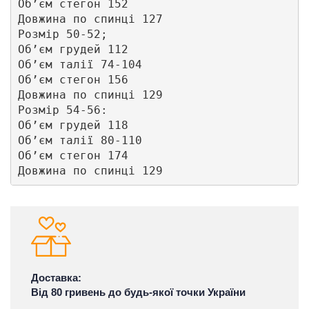
Обʼєм стегон 152

Довжина по спинці 127

Розмір 50-52;

Обʼєм грудей 112

Обʼєм талії 74-104

Обʼєм стегон 156

Довжина по спинці 129

Розмір 54-56: 

Обʼєм грудей 118

Обʼєм талії 80-110

Обʼєм стегон 174

Довжина по спинці 129
Доставка:
Від 80 гривень до будь-якої точки України