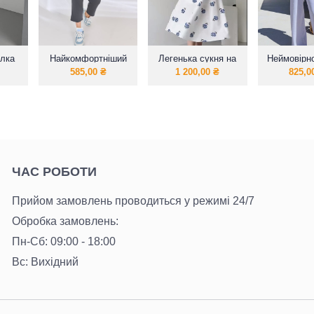
олка
Найкомфортніший
Легенька сукня на
Неймовірн
ою
вільний костюм на
літо в трендових
кост
585,00
₴
1 200,00
₴
825,0
весну -літо
принтах
ЧАС РОБОТИ
Прийом замовлень проводиться у режимі 24/7
Обробка замовлень:
Пн-Сб: 09:00 - 18:00
Вс: Вихідний