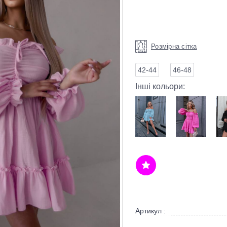
Розмірна сітка
42-44
46-48
Інші кольори:
Артикул :