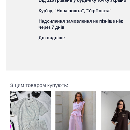
Від 120 гривень у будь-яку точку України
Кур'єр, "Нова пошта", "УкрПошта"
Надсилання замовлення не пізніше ніж
через 7 днів
Докладніше
З цим товаром купують: