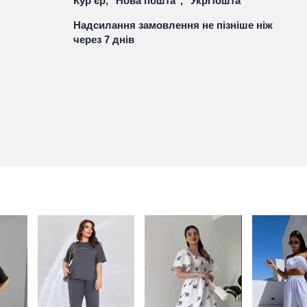
Кур'єр, "Нова пошта", "УкрПошта"
Надсилання замовлення не пізніше ніж
через 7 днів