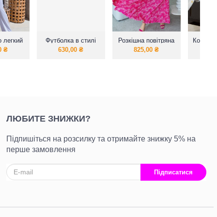
о легкий
Футболка в стилі
Розкішна повітряна
Костюм,
юм
оверсайз.
сукня - максі з
0
₴
630,00
₴
825,00
₴
1 0
натурального
штапелю
ЛЮБИТЕ ЗНИЖКИ?
Підпишіться на розсилку та отримайте знижку 5% на
перше замовлення
Підписатися