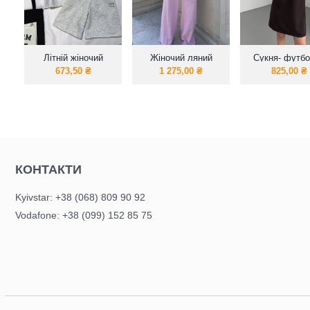
Літній жіночий
Жіночий ляний
Сукня- футб
костюм шорти з
костюм
вільного кр
673,50
₴
1 275,00
₴
825,00
₴
футболкою
КОНТАКТИ
Kyivstar: +38 (068) 809 90 92
Vodafone: +38 (099) 152 85 75