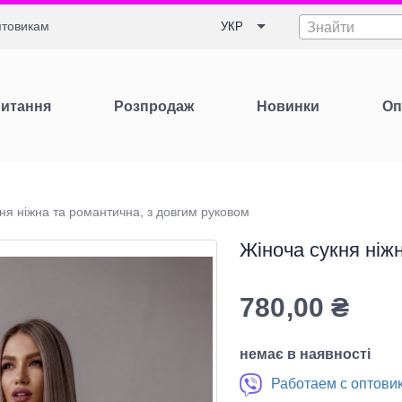
товикам
УКР
Знайти
Питання
Розпродаж
Новинки
Оп
ня ніжна та романтична, з довгим руковом
Жіноча сукня ніж
780,00
₴
немає в наявності
Работаем с оптови