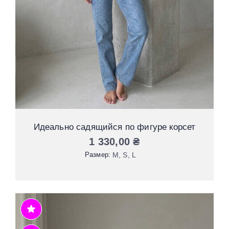
Идеально садящийся по фигуре корсет
1 330,00
₴
Размер:
М
S
L