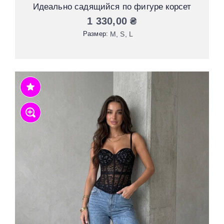
Идеально садящийся по фигуре корсет
1 330,00
₴
Размер:
М
S
L