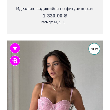
Идеально садящийся по фигуре корсет
1 330,00
₴
Размер:
М
S
L
NEW