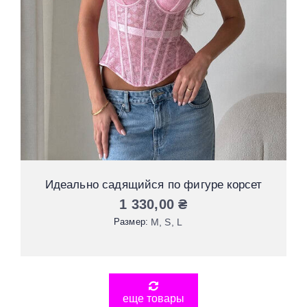
Идеально садящийся по фигуре корсет
1 330,00
₴
Размер:
М
S
L
еще товары