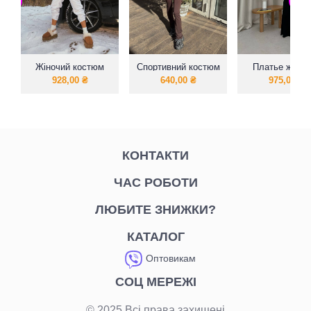
Жіночий костюм
Спортивний костюм
Платье женск
теплий Тедді
логслів з лосінами
теплое длинн
928,00
₴
640,00
₴
975,00
₴
очень приятно
телу
КОНТАКТИ
ЧАС РОБОТИ
ЛЮБИТЕ ЗНИЖКИ?
КАТАЛОГ
Оптовикам
СОЦ МЕРЕЖІ
© 2025 Всі права захищені