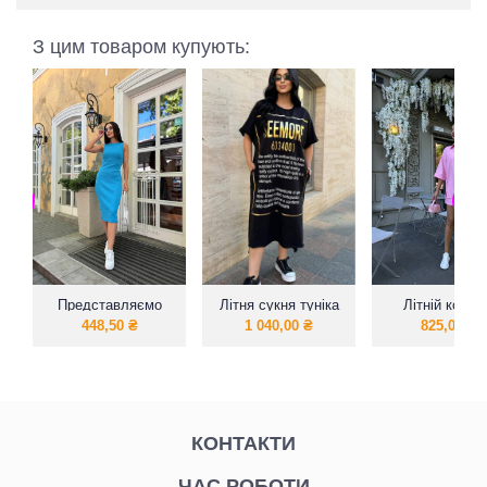
З цим товаром купують:
Представляємо
Літня сукня туніка
Літній кост
вашій увазі базову
сорочка та шор
448,50
₴
1 040,00
₴
825,00
₴
сукню -майку в
карманами 
широкій палітрі
емблемою
кольорів
КОНТАКТИ
ЧАС РОБОТИ