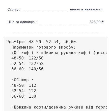
немає в наявності
Статус :
Ціна за одиницю :
525,00
₴
Розміри: 48-50, 52-54, 56-60.

  Параметри готового виробу:

  ▫️ОГ кофті / ▫️Ширина рукава кофті (посере
  48-50: 122/50

  52-54: 132/52

  56-60: 140/56

  ▫️ОС шорт:

  48-50: 112

  52-54: 122

  56-60: 130

  ▫️Довжина кофти/довжина рукава від горлови