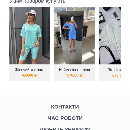
З цим товаром купують:
Жіночий костюм
Неймовірно ніжна
Літній жіноч
футболка вільна
та романтична
костюм шорти
450,00
₴
570,00
₴
673,50
₴
сукня
футболкою
КОНТАКТИ
ЧАС РОБОТИ
ЛЮБИТЕ ЗНИЖКИ?