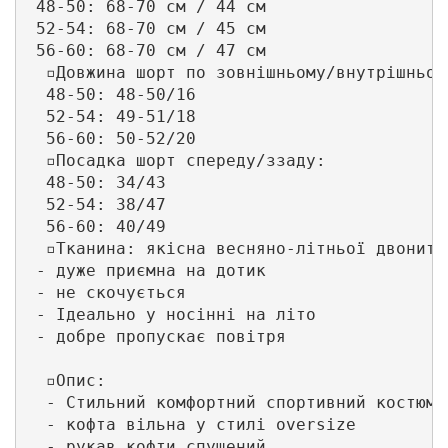
 48-50: 68-70 см / 44 см

 52-54: 68-70 см / 45 см

 56-60: 68-70 см / 47 см

  ▫️Довжина шорт по зовнішньому/внутрішньому
  48-50: 48-50/16

  52-54: 49-51/18

  56-60: 50-52/20

  ▫️Посадка шорт спереду/ззаду:

  48-50: 34/43

  52-54: 38/47

  56-60: 40/49

  ▫️Тканина: якісна весняно-літньої двонитк
 - дуже приємна на дотик

 - не скочується

 - Ідеально у носінні на літо

 - добре пропускає повітря

  ▫️Опис:

  - Стильний комфортний спортивний костюм з
  - кофта вільна у стилі oversize

  - рукав кофти спущений.
