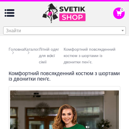
0
Знайти
Головна
Каталог
Літній одяг
Комфортний повсякденний
для всієї
костюм з шортами із
сімії
двонитки пен'є.
Комфортний повсякденний костюм з шортами
із двонитки пен'є.