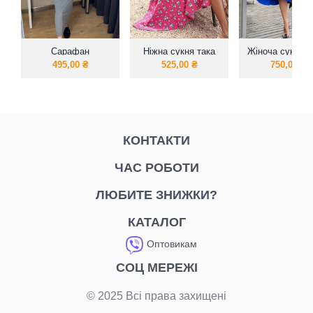
Сарафан
Ніжна сукня така
Жіноча сукня л
приталений рубчик
легка
, практична 
495,00
₴
525,00
₴
750,00
₴
приємна на до
тканина
КОНТАКТИ
ЧАС РОБОТИ
ЛЮБИТЕ ЗНИЖКИ?
КАТАЛОГ
Оптовикам
СОЦ МЕРЕЖІ
© 2025 Всі права захищені