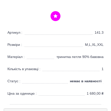
Артикул :
141.3
Розміри :
M,L,XL,XXL
Матеріал :
тринитка петля 90% бавовна
Кількість в упаковці :
1
немає в наявності
Статус :
Ціна за одиницю :
1 680,00
₴