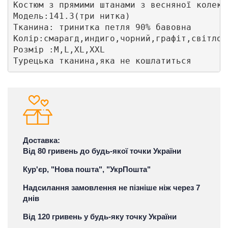
Костюм з прямими штанами з весняної колекці
Модель:141.3(три нитка)

Тканина: тринитка петля 90% бавовна

Колір:смарагд,индиго,чорний,графіт,світло-с
Розмір :M,L,XL,XXL

Турецька тканина,яка не кошлатиться
Доставка:
Від 80 гривень до будь-якої точки України
Кур'єр, "Нова пошта", "УкрПошта"
Надсилання замовлення не пізніше ніж через 7
днів
Від 120 гривень у будь-яку точку України