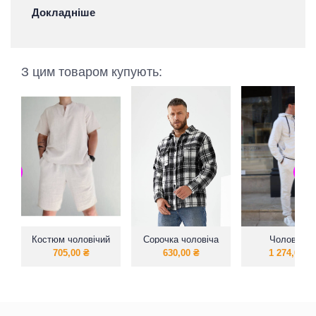
Докладніше
З цим товаром купують:
Костюм чоловічий
Сорочка чоловіча
Чоловічий
із натуральної
спортивний ко
705,00
₴
630,00
₴
1 274,00
₴
дихаючої тканин
на блискавц