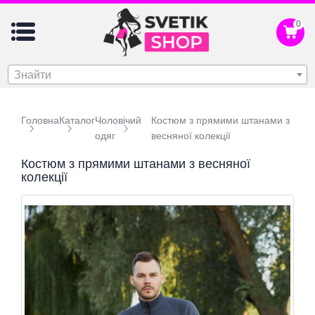
0
Знайти
Головна
Каталог
Чоловічий
Костюм з прямими штанами з
одяг
весняної колекції
Костюм з прямими штанами з весняної
колекції