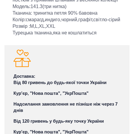
Модель:141.3(три нитка)
Тканина: тринитка петля 90% бавовна
Колір:смарагд,индиго,чорний,графіт,світло-сірий
Розмір :M,L,XL,XXL
Турецька тканина,яка не кошлатиться
Доставка:
Від 80 гривень до будь-якої точки України
Кур'єр, "Нова пошта", "УкрПошта"
Надсилання замовлення не пізніше ніж через 7
днів
Від 120 гривень у будь-яку точку України
Кур'єр, "Нова пошта", "УкрПошта"