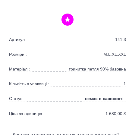
Артикул :
141.3
Розміри :
M,L,XL,XXL
Матеріал :
тринитка петля 90% бавовна
Кількість в упаковці :
1
немає в наявності
Статус :
Ціна за одиницю :
1 680,00
₴
Костюм з прямими штанами з весняної колекції