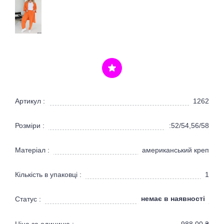
Артикул :
1262
Розміри :
:52/54,56/58
Матеріал :
американський креп
Кількість в упаковці :
1
немає в наявності
Статус :
Ціна за одиницю :
988,00
₴