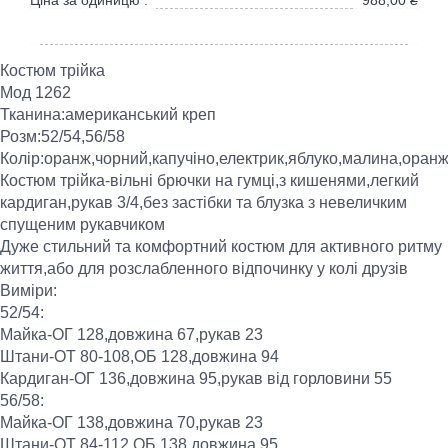
Костюм трійка
Мод 1262
Тканина:американський креп
Розм:52/54,56/58
Колір:оранж,чорний,капучіно,електрик,яблуко,малина,оран
Костюм трійка-вільні брючки на гумці,з кишенями,легкий
кардиган,рукав 3/4,без застібки та блузка з невеличким
спущеним рукавчиком
Дуже стильний та комфортний костюм для активного ритму
життя,або для розслабленного відпочинку у колі друзів
Виміри:
52/54:
Майка-ОГ 128,довжина 67,рукав 23
Штани-ОТ 80-108,ОБ 128,довжина 94
Кардиган-ОГ 136,довжина 95,рукав від горловини 55
56/58:
Майка-ОГ 138,довжина 70,рукав 23
Штани-ОТ 84-112,ОБ 138,довжина 95