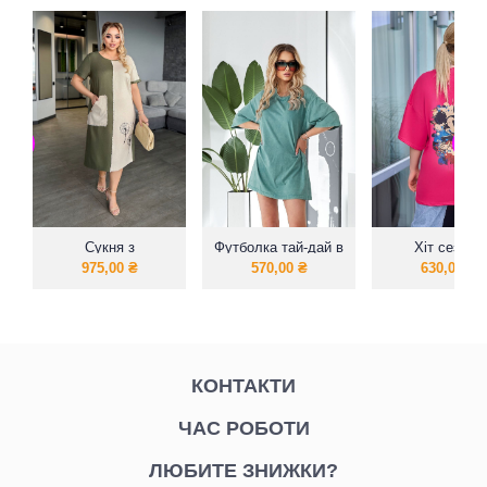
Сукня з
Футболка тай-дай в
Хіт сезону
натурального
стилі оверсайз.
футболка овер
975,00
₴
570,00
₴
630,00
₴
льону
з накатом «Mi
Art”
КОНТАКТИ
ЧАС РОБОТИ
ЛЮБИТЕ ЗНИЖКИ?