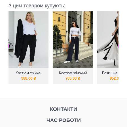
З цим товаром купують:
Костюм трійка-
Костюм жіночий
Розкішна сукня
вільні брючки на
прогулянковий з
шлейфови
988,00
₴
705,00
₴
952,00
₴
гумці
топом і широкими
ефектом
штанами
КОНТАКТИ
ЧАС РОБОТИ