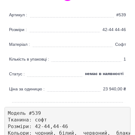
Артикул :
#539
Розміри :
42-44 44-46
Матеріал :
Софт
Кількість в упаковці :
1
немає в наявності
Статус :
Ціна за одиницю :
23 940,00
₴
Модель #539

Тканина: софт

Розміри: 42-44,44-46 

Кольори: чорний, білий,  червоний,  блакитн