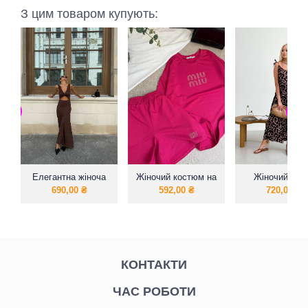
З цим товаром купують:
Елегантна жіноча
Жіночий костюм на
Жіночий літн
літня сукня
літо шорти з
сарафан н
690,00
₴
592,00
₴
720,00
₴
футболкою
брителях
КОНТАКТИ
ЧАС РОБОТИ