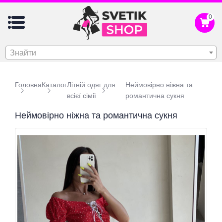
0
Знайти
Головна
Каталог
Літній одяг для
Неймовірно ніжна та
всієї сімії
романтична сукня
Неймовірно ніжна та романтична сукня