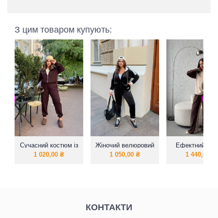
З цим товаром купують:
Сучасний костюм із
Жіночий велюровий
Ефектний жін
мякого
костюм з
комбіновани
1 020,00
₴
1 050,00
₴
1 440,00
₴
мікровельвету
манжетами
костюм - чуд
рішення на ко
день
КОНТАКТИ