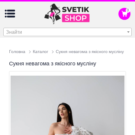
0
Знайти
Головна
Каталог
Сукня невагома з якісного мусліну
Сукня невагома з якісного мусліну