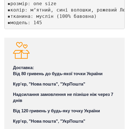
▪️розмір: one size 

▪️колір: м’ятний, сині волошки, рожевий Лео
▪️тканина: муслін (100% бавовна) 

▪️модель: 145 
Доставка:
Від 80 гривень до будь-якої точки України
Кур'єр, "Нова пошта", "УкрПошта"
Надсилання замовлення не пізніше ніж через 7
днів
Від 120 гривень у будь-яку точку України
Кур'єр, "Нова пошта", "УкрПошта"