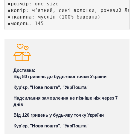
▪️розмір: one size 

▪️колір: м’ятний, сині волошки, рожевий Лео
▪️тканина: муслін (100% бавовна) 

▪️модель: 145 
Доставка:
Від 80 гривень до будь-якої точки України
Кур'єр, "Нова пошта", "УкрПошта"
Надсилання замовлення не пізніше ніж через 7
днів
Від 120 гривень у будь-яку точку України
Кур'єр, "Нова пошта", "УкрПошта"