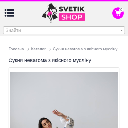
0
Знайти
Головна
Каталог
Сукня невагома з якісного мусліну
Сукня невагома з якісного мусліну