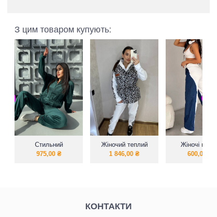
З цим товаром купують:
Стильний
Жіночий теплий
Жіночі штан
велюровий костюм
костюм з жилеткою
975,00
₴
1 846,00
₴
600,00
₴
КОНТАКТИ