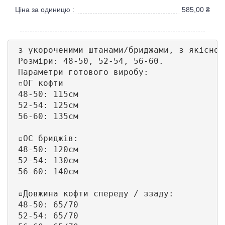
Ціна за одиницю :
585,00
₴
 з укороченими штанами/бриджами, з якісної
 Розміри: 48-50, 52-54, 56-60.

 Параметри готового виробу:

 ▫️ОГ кофти 

 48-50: 115см

 52-54: 125см

 56-60: 135см

 ▫️ОС бриджів:

 48-50: 120см

 52-54: 130см

 56-60: 140см

 ▫️Довжина кофти спереду / ззаду:

 48-50: 65/70

 52-54: 65/70
