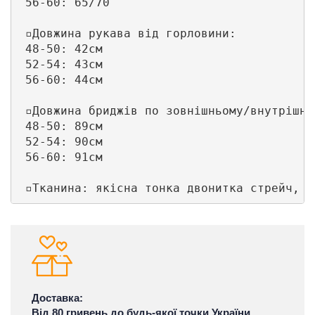
 56-60: 65/70

 ▫️Довжина рукава від горловини:

 48-50: 42см

 52-54: 43см

 56-60: 44см

 ▫️Довжина бриджів по зовнішньому/внутрішнь
 48-50: 89см

 52-54: 90см

 56-60: 91см

Доставка:
Від 80 гривень до будь-якої точки України