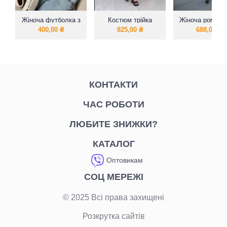
Жіноча футболка з
Костюм трійка
Жіноча романт
надписом Кохання
елегантний
сукня з легк
400,00
₴
825,00
₴
688,00
₴
тканини
КОНТАКТИ
ЧАС РОБОТИ
ЛЮБИТЕ ЗНИЖКИ?
КАТАЛОГ
Оптовикам
СОЦ МЕРЕЖІ
© 2025 Всі права захищені
Розкрутка сайтів