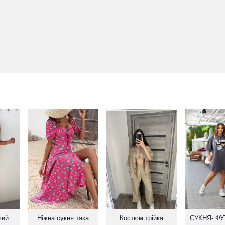
чий
Ніжна сукня така
Костюм трійка
СУКНЯ- Ф