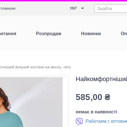
товикам
УКР
Знайти
Питання
Розпродаж
Новинки
Оп
ніший вільний костюм на весну -літо
Найкомфортніший 
585,00
₴
немає в наявності
Работаем с оптови