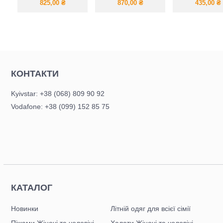
костюм
спідниця
825,00
₴
870,00
₴
435,00
₴
КОНТАКТИ
Kyivstar: +38 (068) 809 90 92
Vodafone: +38 (099) 152 85 75
КАТАЛОГ
Новинки
Літній одяг для всієї сімії