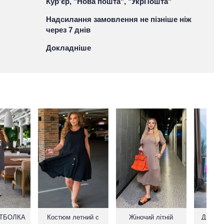
Кур'єр, "Нова пошта", "УкрПошта"
Надсилання замовлення не пізніше ніж
через 7 днів
Докладніше
УТБОЛКА
Костюм летний с
Жіночий літній
Двійка