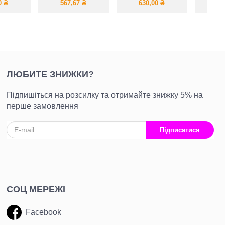
IZE
юбкой 50 размер
сарафан
фу
0
₴
567,67
₴
630,00
₴
1 0
ЛЮБИТЕ ЗНИЖКИ?
Підпишіться на розсилку та отримайте знижку 5% на
перше замовлення
Підписатися
СОЦ МЕРЕЖІ
Facebook