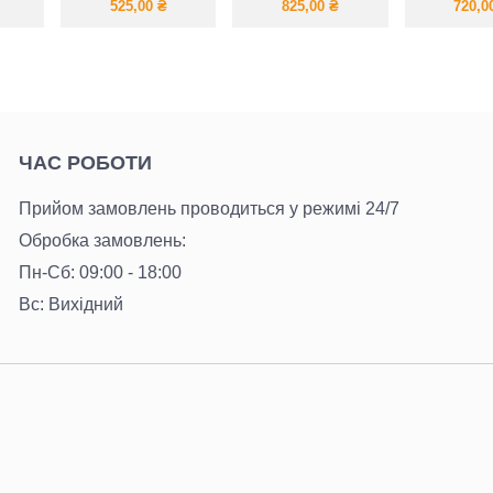
легка
OVERS
525,00
₴
825,00
₴
720,0
ЧАС РОБОТИ
Прийом замовлень проводиться у режимі 24/7
Обробка замовлень:
Пн-Сб: 09:00 - 18:00
Вс: Вихідний