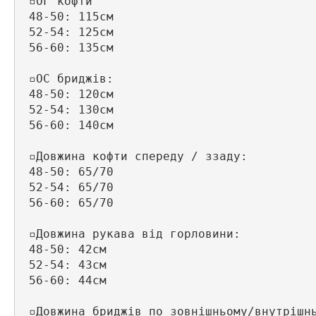
 ▫️ОГ кофти 

 48-50: 115см

 52-54: 125см

 56-60: 135см

 ▫️ОС бриджів:

 48-50: 120см

 52-54: 130см

 56-60: 140см

 ▫️Довжина кофти спереду / ззаду:

 48-50: 65/70

 52-54: 65/70

 56-60: 65/70

 ▫️Довжина рукава від горловини:

 48-50: 42см

 52-54: 43см

 56-60: 44см

 ▫️Довжина бриджів по зовнішньому/внутрішнь